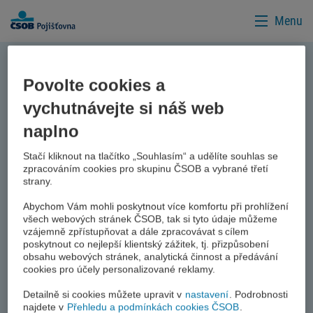
Menu
Přihlášení
< Zpět na Úvodní stránku
Povolte cookies a
vychutnávejte si náš web
naplno
Stačí kliknout na tlačítko „Souhlasím“ a udělíte souhlas se
zpracováním cookies pro skupinu ČSOB a vybrané třetí
strany.
Abychom Vám mohli poskytnout více komfortu při prohlížení
všech webových stránek ČSOB, tak si tyto údaje můžeme
vzájemně zpřístupňovat a dále zpracovávat s cílem
poskytnout co nejlepší klientský zážitek, tj. přizpůsobení
obsahu webových stránek, analytická činnost a předávání
cookies pro účely personalizované reklamy.
Detailně si cookies můžete upravit v
nastavení
. Podrobnosti
najdete v
Přehledu a podmínkách cookies ČSOB
.